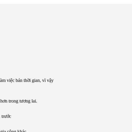
m việc bán thời gian, vì vậy
hơn trong tương lai.
 trước
 gia công khác.