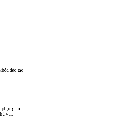
khóa đào tạo
i phục giao
thú vui.